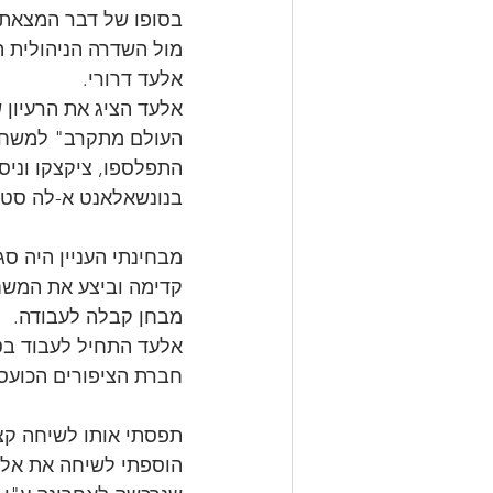
בסופו של דבר המצאתי 
מול השדרה הניהולית 
אלעד דרורי.
אלעד הציג את הרעיון ש
העולם מתקרב" למשחק א
התפלספו, ציקצקו וניס
בנונשאלאנט א-לה סטיב
מבחינתי העניין היה ס
קדימה וביצע את המשחק.
מבחן קבלה לעבודה.
אלעד התחיל לעבוד בט
חברת הציפורים הכועסו
תפסתי אותו לשיחה קצרה
הוספתי לשיחה את אלכ