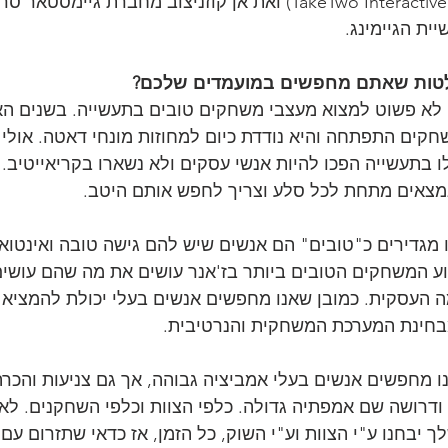
שנרכשה לאחרונה ע"י TakeTwo Interactive) ואת אן קוזניצוב מחברת ג
ת הגיימינג.
לטות שאתם מחפשים במועמדים שלכם?
ה לא פשוט למצוא מעצבי משחקים טובים בתעשייה. בשנים הא
ים התפתחה והיא נודדת כיום למחוזות מונחי דאטה. אולי 
 בתעשייה הפכו להיות אנשי עסקים ולא נשארו בקריאייטיב. 
מצאים מתחת לכל סלע וצריך לחפש אותם היטב.
גדירים כ"טובים" הם אנשים שיש להם גישה טובה ואינטואי
ע המשחקים הטובים ביותר בז'אנר עושים את מה שהם עושים
ה העסקית. כמובן שאנו מחפשים אנשים בעלי יכולת להמציא 
מבחינת המערכת המשחקית והנרטיבית.
 מחפשים אנשים בעלי אמביציה גבוהה, אך גם צניעות והכרה
י ודרושה שם אמפתיה גדולה. כלפי הצוות וכלפי השחקנים. לא
ך יבחנו ע"י הצוות וע"י השוק, כל הזמן, אז כדאי שתזרום עם 