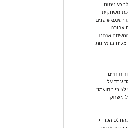
בצע ניתוח 
כת משחקית. 
י שנפגש פנים 
 עבורנו.
השמה אנחנו 
ליח בראיונות 
רות חיים 
ד עבד על 
אלא כי המועמד 
של משחק 
בהחלט הכרחי. 
דנטים/גיים 