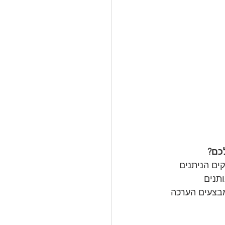
כם?
בין יכולות עיצוב להבנה של שוק הF2P.(משחקים הניתנים 
תנים 
בצעים הערכה 