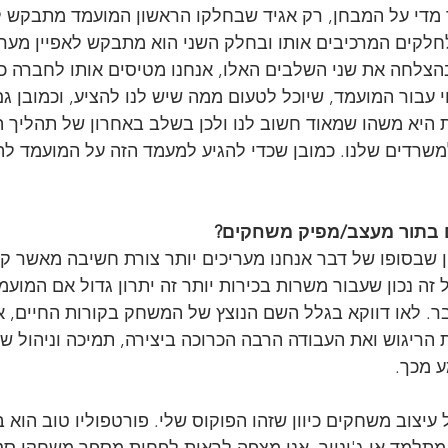
ר מדי על המבחן, רק אגיד שבחלקו הראשון המועמד מתבקש ל
לקים המרכיבים אותו ובחלק השני הוא מתבקש לאפיין מער
צלחה את שני השלבים האלו, אנחנו מטיסים אותו לחברה כד
 עבור המועמד, שיוכל לטעום ממה שיש לנו להציע, וכמובן גם
היא משהו שמאוד חשוב לנו ולכן בשלב באחרון של תהליך ה
שרדים שלנו. כמובן שכדי להגיע למעמד הזה על המועמד להצ
ם בתור מעצב/מפיק משחקים?
וון שבסופו של דבר אנחנו מעריכים יותר צורת חשיבה מאשר קו
 זה נכון שעבור משרות בכירות יותר זה יתרון גדול אם המועמ
ליח בעבר. לאו דווקא בגלל השם הנוצץ של המשחק בקורות החיים, 
ת הריגוש ואת העבודה הרבה הכרוכה ביצירה, תמיכה וניהול 
 מכך.
 עיצוב משחקים כיוון שזהו הפוקוס שלי. פורטפוליו טוב הוא 
למד או ג'וניור, אני מצפה לראות לפחות מספר משחקי סטו