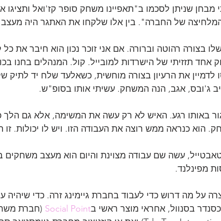
מבחן שניתן לסכמו ב"תאפיינו משחק סופר קז'ואל ותציגו את
המלחיצה של החברה". בין אלו שלקחו את האתגר היה מעצב
לו בצורה רהוטה וברורה. אם אני זוכר נכון הוא חיבר את כל 
חד תזזיתי של הישרדות למובייל. קול. המנהלים בחנו בכו
ו לדמיין את הרעיון בצורה מוחשית, כשאלעד שלח יד לתיק של
 ג'ובס, אגב, הנה המשחק. עשיתי אותו בסופ"ש.
גור באותו רגע. האיש לא רק עשה את המשימה, אלא גם הלך 
 הוא כנראה ממש רוצה את העבודה הזו. ויש לו יכולות. זו ה
אבטייל, עשה שם עבודה מצוינת והיום הוא מעצב משחקים ב
ת מפינלנד.
 על מה דרוש כדי לעבוד בחברת גיימינג זרה. כדי שיהיה עוד 
סנדר בסנוול, אחראי מוצר ראשי ב
Social Point
 (חברת משחק