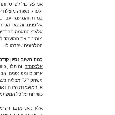
אני לא יכול לפרט יות
ולפרק משחק מוצלח לח
במידה והמועמד עבר בה
אל פנים. זה צעד הכרחי
אלעד: התאמה חברתית 
מזמינים את המועמד למ
הטלפונים שקדמו לו.
כמה חשוב נסיון קוד
אלכסנדר
: זה תלוי, כי
ארוכים ומפונפנים. אבל
משחק F2P מצ
או המועמדת הזו חוו א
כשירות על כל המשתמע
אלעד
: אני מדבר רק על
גם אם מדובר במשרת מת