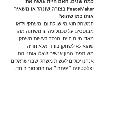
כמה שנים. האם היית עושה את 
PeaceMaker בצורה שונה? או משאיר 
אותו כמו שהוא?
המשחק הוא מיושן להיום. משחקי וידאו 
מבוססים על טכנולוגיה וזו משתנה מהר 
מאד. היום הייתי מנסה לעשות משחק 
שהוא לא לשחקן בודד, אלא חוויה 
משותפת. המון אנשים שאלו אותנו הם 
אנחנו יכולים לעשות משחק שבו ישראלים 
ופלסטינים ״יפתרו״ את הסכסוך ביחד. 
לדעתי זה הכיוון הנכון והמעניין למשהו כזה. 
משהו שמזכיר יותר משחק כמו ״פולד-איט״ 
שבעזרתו הצליחו לפתור בעיות מדע בכוח 
שיתוף הפעולה של שחקנים מכל העולם. 
תחשוב על מנגנון דומה לפתרון סכסוכים 
ושינוי חברתי.
תחשבו גם אתם. יש לכם רעיון למשחק 
שיעשה שינוי חברתי?