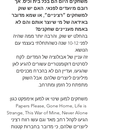
משחקים היום הם בכל בית וכיס. אך 
רובם מיועדים לפנאי. האם יש שוק 
למשחקים ״רציניים״, או שמא מדובר 
באידאה של מי שיוצר אותם והם לא 
באמת מעניינים שחקנים?
בהחלט יש שוק, והרבה יותר ממה שהיה 
לפני 10-12 שנה כשהתחלתי בעצמי עם 
הנושא.
זה עניין של אבולוציה של המדיום. לקח 
לסרטים דוקומנטריים עשורים להגיע לאן 
שהגיעו, ועדיין הם לא בהכרח מכניסים 
מיליונים ליוצרים שלהם. אבל השוק 
מתפתח כל הזמן ומתרחב.
משחקים למען שינוי או למען אימפקט כגון:
Papers Please, Gone Home, Life is 
Strange, This War of Mine, Never Alone
הגיעו לקהל רחב מאד וגם עשו רווח רציני 
ליוצרים שלהם, כי מדובר בחברות קטנות 