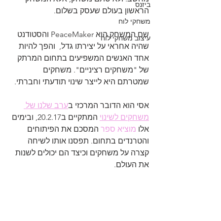
ביזנס
הראשון בעולם שעסק בשלום. 
משחקי לוח
שם המשחק הוא PeaceMaker והסטודנט 
עיצוב משחקי לוח
שהיה אחראי על יצירתו גדל,  והפך להיות 
אחד האנשים המשפיעים בתחום המרתק 
של "משחקים רציניים". משחקים 
שמטרתם היא לייצר שינוי תודעתי וחברתי.
אסי הוא הדובר המרכזי ב
ערב שלנו של 
משחקים לשינוי
 המתקיים ב20.2.17, ובימים 
אלו 
מוציא ספר
 המסכם את הפיתוחים 
והטרנדים בתחום. תפסנו אותו לשיחה 
קצרה על משחקים וכיצד הם יכולים לשנות 
את העולם.