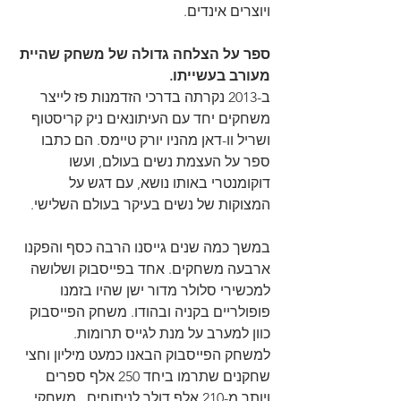
ויוצרים אינדים.
ספר על הצלחה גדולה של משחק שהיית 
מעורב בעשייתו.
ב-2013 נקרתה בדרכי הזדמנות פז לייצר 
משחקים יחד עם העיתונאים ניק קריסטוף 
ושריל וו-דאן מהניו יורק טיימס. הם כתבו 
ספר על העצמת נשים בעולם, ועשו 
דוקומנטרי באותו נושא, עם דגש על 
המצוקות של נשים בעיקר בעולם השלישי.
במשך כמה שנים גייסנו הרבה כסף והפקנו 
ארבעה משחקים. אחד בפייסבוק ושלושה 
למכשירי סלולר מדור ישן שהיו בזמנו 
פופולריים בקניה ובהודו. משחק הפייסבוק 
כוון למערב על מנת לגייס תרומות.
למשחק הפייסבוק הבאנו כמעט מיליון וחצי 
שחקנים שתרמו ביחד 250 אלף ספרים 
ויותר מ-210 אלף דולר לניתוחים.  משחקי 