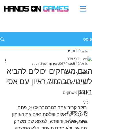
פוסט
All Posts
דורי אדר
All Posts
12 בפבר׳ 2017
זמן קריאה 3 דקות
האם משחקים יכולים להביא
משחקי קופסא
לשינוי חברתי? ראיון עם אסי
מקורות למעצבי משחקים
בורק
עיצוב משחקים
VR
בוקר קריר אחד בנובמבר 2008, פתחו 
מנועי משחק
80,000 ישראלים ופלסתינאים את העיתון 
היומי שלהם והופתעו למצוא שם משחק 
משחקים וחינוך
מחשב. ולא סתם משחק, אלא המשחק 