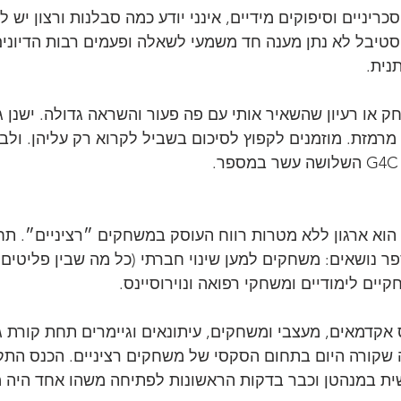
כריניים וסיפוקים מידיים, אינני יודע כמה סבלנות ורצון יש 
טיבל לא נתן מענה חד משמעי לשאלה ופעמים רבות הדיונים
נית.
 או רעיון שהשאיר אותי עם פה פעור והשראה גדולה. ישנן גם
מרמזת. מוזמנים לקפוץ לסיכום בשביל לקרוא רק עליהן. ולבע
שחקים לשינוי (G4C) הוא ארגון ללא מטרות רווח העוסק במשחקים ״רציניים״
ר נושאים: משחקים למען שינוי חברתי (כל מה שבין פליטים 
ים לימודיים ומשחקי רפואה ונוירוסיינס.  
אקדמאים, מעצבי ומשחקים, עיתונאים וגיימרים תחת קורת ג