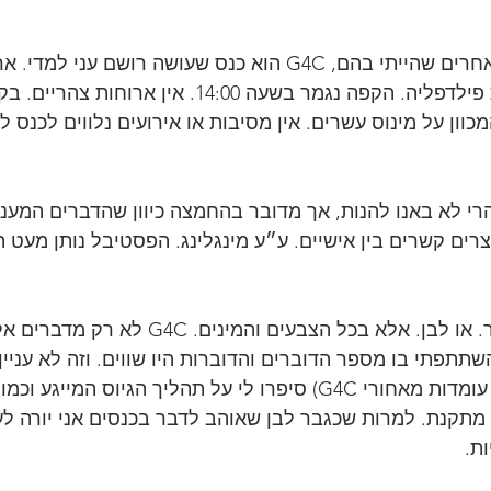
לעומת כנסי משחקים אחרים שהייתי בהם, G4C הוא כנס שעושה רושם 
כוון על מינוס עשרים. אין מסיבות או אירועים נלווים לכנס ל
הרי לא באנו להנות, אך מדובר בהחמצה כיוון שהדברים המעניי
צרים קשרים בין אישיים. ע״ע מינגלינג. הפסטיבל נותן מעט ה
מצד שני, לא הכל שחור. או לבן. אלא בכל הצבעים וה
תתפתי בו מספר הדוברים והדוברות היו שווים. וזה לא עניין
המארגנות (חמש נשים עומדות מאחורי G4C) סיפרו לי על תהליך הגיוס ה
 מתקנת. למרות שכגבר לבן שאוהב לדבר בכנסים אני יורה לעצ
ת.