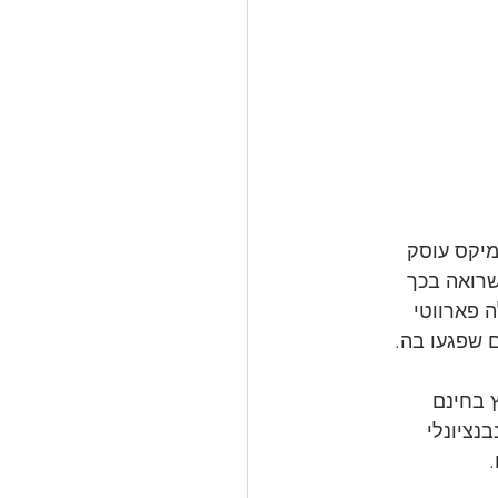
P, הינו קומיקס AR שהושק בקומיקון מומבאי 2014. הקומיקס עוסק 
שרואה בכך 
 פארווטי 
 שפגעו בה.
וא מופץ בחינם 
נציונלי 