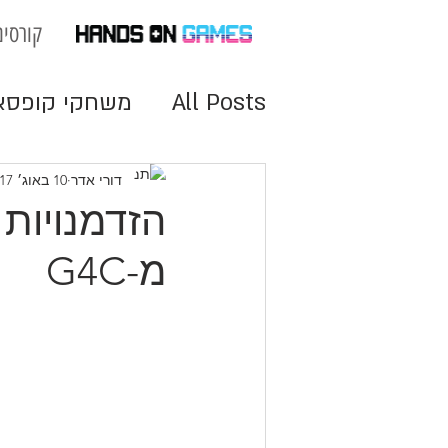
קורסים
All Posts
משחקי קופסא
מנועי משחק
משחקים 
דורי אדר
10 באוג׳ 2017
הזדמנויות
מ-G4C