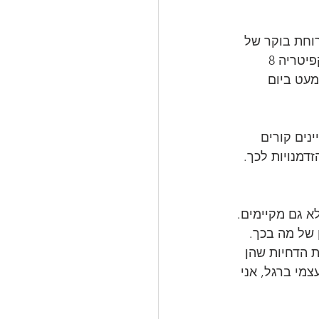
עני למדי. ארוחת בוקר של 
בייגל עם חמאה/גבינת פילדפליה. הקפה נגמר בשעה 14:00. אין ארוחות צהריים. בקפיטריה 8 
מעט ביום 
נים קורים 
זדמנויות לכך.
מינים. G4C לא רק מדברים אלא גם מקיימים. 
 של מה בכך. 
מייגע וכמות הדחיות שהן 
מי ברגל, אני 