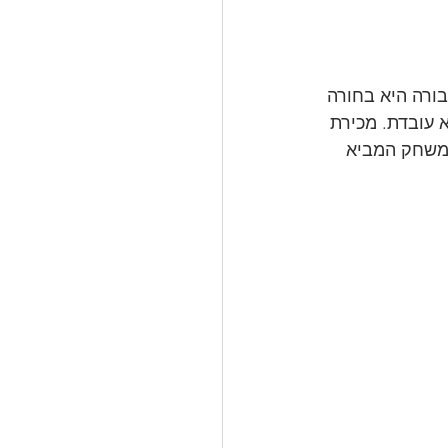
גיבורה היא בחורה 
 עובדת. מכירת 
הודו הינה בעיה אמיתית ומושתקת. הצוות של Missing יצר משחק המביא 