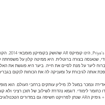
הפרויקט השני, riya's Shakti
די, שנאנסה בצורה ברוטלית. היא ממיטה קלון על משפחתה 
רוח ליער על מנת לסיים את חייה. ביער היא פוגשת את האלה
פכת אותה לגיבורת על ומעניקה לה את הכוחות לנקום בגברים
הקומיקס הוא הצלחה אדירה ונמכר במעל ל3 מיליון עותקים ברחבי העולם. ה
ו כחומר לימודי. דוגמא נהדרת לשילוב של תוכן רציני ולא קונב
גם במדורים הטכנולוגים.