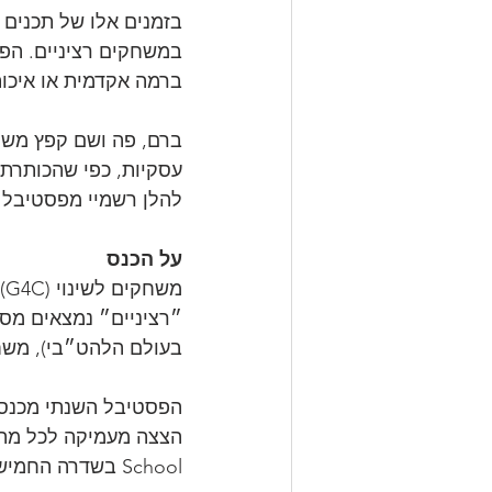
בזמנים אלו של תכנים ס
במשחקים רציניים. הפס
ברמה אקדמית או איכות
ברם, פה ושם קפץ משחק
עסקיות, כפי שהכותרת 
להלן רשמיי מפסטיבל G4C השלושה עשר במספר.
על הכנס
מ
״רציניים״ נמצאים מספ
בעולם הלהט״בי), משחקי
הפסטיבל השנתי מכנס 
School בשדרה החמישית במנהטן וכבר בדקות הראשונות לפתיחה משהו אחד היה מאוד ברור.