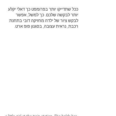
ככל שתדייקו יותר בפרומפט כך דאלי יקלע 
יותר לבקשה שלכם. כך למשל, אפשר 
לבקש ציור של ילדה מחזיקה דובי בתחנת 
רכבת, נראית עצובה, בסגנון פופ ארט.
a little girl at the train-station. She holds her 