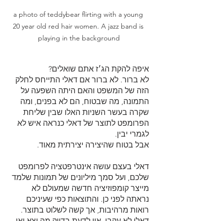
a photo of teddybear flirting with a young 
20 year old red hair women. A jazz band is 
playing in the background
איפה להקת הג׳ז אתם שואלים?
לא ברור. לא ברור אם דאלי התייחס לחלק 
הזה של המשפט והאם היתה השפעה על 
התמונה, מה שבטוח, הם לא בפנים, ומה 
שקרה בעשר השניות האלו שבין שליחת 
הפרומפט לתוצר של דאלי כנראה איש לא 
לגמרי יבין.
אבל בטוח שהיצירה יצירתית מאוד.
דאלי בעצם עושה אינטרפטציה לפרומפט 
שלכם, ועל סמך מיליונים של תמונות שלמד 
מייצר קומפוזיציה חדשה שמעולם לא 
נראתה לפני כן. והתוצאות כפי שעיניכם 
רואות מרהיבות, אך קשה לשלוט בתוצר. 
דאלי לא עקבי, אין לדעת בדיוק מה יצא ואי 