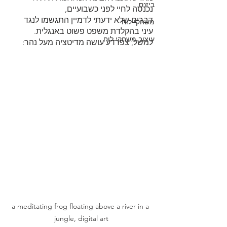
ביזנס
נכנסה לחיי לפני כשבועיים,
דברים שלא ידעתי לדמיין התגשמו לנגד 
משחקי לוח
עיני בהקלדת משפט פשוט באנגלית.
עיצוב משחקי לוח
למשל, צפרדע עושה מדיטציה מעל נהר:
a meditating frog floating above a river in a 
jungle, digital art