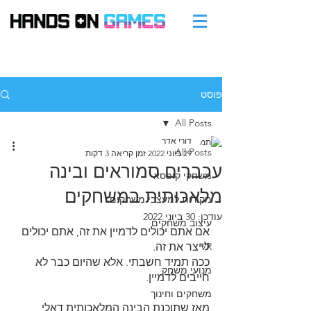
פוסט
All Posts
דורי אדר
All Posts
29 ביוני 2022
זמן קריאה 3 דקות
עכברים סמוראים ובינה
משחקי קופסא
מלאכותית במשחקים
מקורות למעצבי משחקים
עודכן:
30 ביוני 2022
עיצוב משחקים
אם אתם יכולים לדמיין את זה, אתם יכולים 
VR
לייצר את זה.
ככה תמיד חשבתי. אלא שהיום כבר לא 
מנועי משחק
חייבים לדמיין.
משחקים וחינוך
מאז שתוכנת הבינה המלאכותית דאלי 