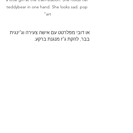
teddybear in one hand. She looks sad. pop 
art”
או דובי מפלרטט עם אישה צעירה וג׳ינגית 
בבר, להקת ג׳ז מנגנת ברקע.