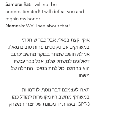
Samurai Rat
: I will not be 
underestimated! I will defeat you and 
regain my honor!
Nemesis
: We'll see about that!
אוקי. קצת בנאלי, אבל כבר שיחקתי 
במשחקים עם טקסטים פחות טובים מאלו.
אני לא חושב שמחר בבוקר מחשב יכתוב 
דיאלוגים למשחק שלם, אבל כבר עכשיו 
הוא בהחלט יכול לתת בסיס.  התחלה של 
משהו. 
תארו לעצמכם דבר נוסף. לו דמויות 
במשחקי מחשב היו מקושרות למודל כמו 
GPT-3, בעזרת יד מכוונת של יוצרי המשחק, 
כל דיאלוג בין הדמויות יהיה לעד שונה. לא 
עוד דמות שאומרת "סליחה, אבל אני לא 
יכולה להשתמש בחפץ הזה" פעם אחר 
פעם, אלא אינסוף וריאציות על המלל הזה, 