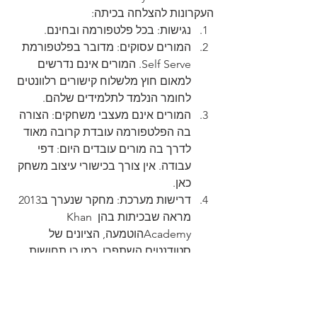
העקרונות להצלחה בכיתה:
נגישות: בכל פלטפורמה ובחינם.
המורים עסוקים: מדובר בפלטפורמת 
Self Serve. המורים אינם נדרשים 
למאום חוץ מלשלוח קישורים רלוונטים 
לחומר הנלמד לתלמידים שלהם.
המורים אינם מעצבי משחקים: הצורה 
בה הפלטפורמה עובדת קרובה מאוד 
לדרך בה מורים עובדים היום: דפי 
עבודה. אין צורך בכישורי עיצוב משחק 
כאן.
דרישות מערכת: מחקר שנערך ב2013 
מראה שבכיתות בהן Khan 
Academyהוטמעה, הציונים של 
סטודנטים השתפרו, כמו כן תחושות 
של פחד ממתמטיקה נחלשו.
כפי שציינתי קודם, Khan Academy אינה 
באמת משחק. נכון להיום, המוצרים 