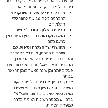
עכשיו תשוו את רשימה זו למה שקורה ברוב 
כיתות הלימוד, ותקבלו תמנות מראה:
פידבק מיידי לפעולות השחקנים
: 
למבחנים לוקח שבועות לחזור לידי 
התלמידים
סביבת כישלון תומכת
: (ממש)
מצג התקדמות ברור
: חוץ מציונים אין 
כמעט כלום
תחושות של הצלחה וסיפוק
: למי 
שהצליח במבחן, מעט לאורך הדרך.
ומה בדבר הפנמת הידע הנלמד? ובכן, 
מחקרים מראים שגלי המוח של סטודנטים 
פעילים יותר זמן שינה מאשר בזמן הרצאה 
בכיתה.
אם כך, להפוך את כיתת הלימוד למקום 
משחקי יותר זה רעיון מצוין, כפי שיעידו 
מאות סטארטאפים בתחום הEd Tech. 
ברם, יש מספר משוכות רציניות בדרך 
למשחוק הכיתות.