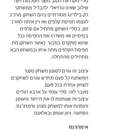
סליי לוקח את הטוב משני העולמות ויוצר 
שילוב שאינו טרויאלי. להבדיל ממשחקי 
דק-בילדינג מסורתיים בהם השחקן מרכיב 
לעצמו חפיסת קלפים ואז רץ איתה לאורך 
זמן, בסליי השחקן מתחיל עם קלפים 
בסיסיים ואז משדרג את החפיסה ככל 
שהוא מתקדם במבוך. כאשר השחקן מת, 
חפיסת הקלפים מתה איתו ובמשחק הבא 
מתחילים מהתחלה.
עיצוב זה גורם לסגנון משחק טקטי 
המשתנה כל פעם מחדש וגורם לשחקנים 
לשחק אחרת בכל פעם.
מעבר לזה, סליי עומד על ארבע רגליים 
עיצוביות שנותנות לו את הייחוד והעוקץ, 
והופכות אותו למשחק מצוין: אימרג׳נס, 
הפתעה, גיוון ועומק ובאלאנס.
אימרג'נס