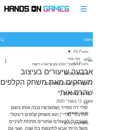
פוסט
All Posts
דורי אדר
All Posts
12 בפבר׳ 2020
זמן קריאה 4 דקות
ארבעה שיעורים בעיצוב
משחקי קופסא
משחקים מאת משחק הקלפים
מקורות למעצבי משחקים
שהרס אותי
עיצוב משחקים
עודכן:
13 בפבר׳ 2020
VR
סליי דה ספייר (שמעכשיו נכנה אותו בשם 
מנועי משחק
החיבה "סליי") הוא משחק קלפים דיגיטלי 
שגורם לי לעיגולים שחורים מתחת לעיניים 
משחקים וחינוך
משל הייתי אבא לתינוקת בת שנה. (ואני גם 