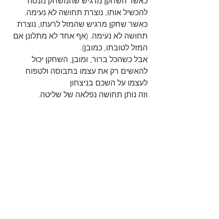
כאשר השחקן מרגיש שהמשחק מנסה 
להכשיל אותו, נוצרת תחושה לא נעימה.
כאשר שחקן מרגיש שהמזל לרעתו, נוצרת 
תחושה לא נעימה. (אף אחד לא מתלונן אם 
המזל לטובתו, כמובן).
אבל כשהכל ברור, ומובן, השחקן יכול 
להאשים רק את עצמו בתבוסה ולטפוח 
לעצמו על השכם בניצחון
וזה נותן תחושה נפלאה של שליטה.
סיכום
ארבעת רגלי העיצוב של סליי תקפות לכל 
ז׳אנר משחקי שאתם עוסקים בו. בין אם 
דיגיטלי או אנלוגי, ואפילו אם מדובר במירוץ 
חידות אורבני. אתם זקוקים לאימרג׳נס 
שיקשור את כל החלקים יחדיו, להפתעה 
שתרגש את השחקנים, לגיוון ועומק בשביל 
חוויית משחק ממושכת, וכמובן - איזון.
אם יש לכם כמה ימים לשרוף, תבדקו את 