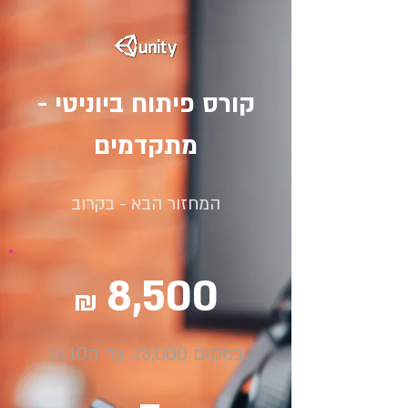
קורס פיתוח ביוניטי -
מתקדמים
המחזור הבא - בקרוב
8,500
₪
במקום 13,000, עד ה15.10