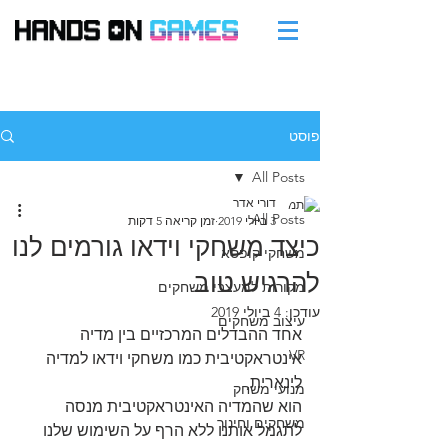
פוסט
All Posts
דורי אדר
All Posts
3 ביולי 2019
זמן קריאה 5 דקות
כיצד משחקי וידאו גורמים לנו
משחקי קופסא
להרגיש טוב
מקורות למעצבי משחקים
עודכן:
4 ביולי 2019
עיצוב משחקים
אחד ההבדלים המרכזיים בין מדיה 
VR
אינטראקטיבית כמו משחקי וידאו למדיה 
לינארית,
מנועי משחק
הוא שהמדיה האינטראקטיבית מנסה 
משחקים וחינוך
לתגמל אותנו ללא הרף על השימוש שלנו 