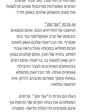
סוג הפרס הזה עובד טוב עבור אנשים 
הנהנים ממערכות מורכבות ואוהבים לשנות 
את סגנון המשחק שלהם באופן תדיר. 
4# פרסי ״עוד זמן״
תחשבו על התרחיש הבא. אתם נמצאים 
בעיצומו של קרב אפוקליפטי נגד בוס 
מטורף. מד הבריאות שלכם נושק לאפס. 
הבוס מפליא במכותיו והכל נראה אבוד. 
לפתע, בזוית של העין, אתם קולטים נצנוץ 
ירוק שאין לטעות בו. בריאות! אתם רצים 
בכוחותכם האחרונים לעבר החבילה 
ואוספים אותה. מד הבריאות מתמלא 
באחת והופך מאדום מהבהב לירוק. איזו 
הרגשה נפלאה!
כאלו הם פרסי ה״עוד זמן״. פרסים 
הממלאים את כוחה הקיים של הדמות אך 
אינם מוסיפים לה יכולת חדשה. המטרה 