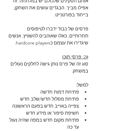
אותם הסקינים שלכולם יש במלתחה. זה 
אפילו מביך. הבגדים עושים את השחקן, 
בייחוד בפורטנייט.
פרסים של כבוד ידברו לטיפוסים 
תחרותיים, כאלו שאוהבים להשוויץ, אנשים 
שיגדירו את עצמם כhardcore players. 
2#: פרסי תוכן
סוג זה של פרס נותן גישה לחלקים נעולים 
במשחק. 
למשל:
פתיחת דמות חדשה
פתיחת מסלול חדש/שלב חדש
צפייה באוייב חדש בפעם הראשונה
חשיפת סיפור או מידע חדש
פתיחת מקום חדש במפה שהיה נעול 
עד כה