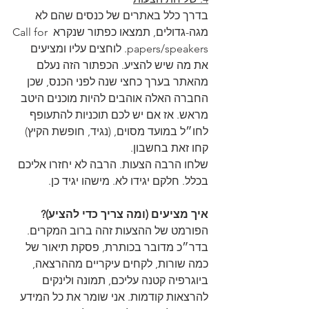
בדרך כלל באתרים של כנסים שהם לא 
מגה-גדולים, תמצאו כפתור שנקרא Call for 
papers/speakers. לוחצים עליו ומציעים 
את מה שיש להציע. הכפתור הזה נעלם 
מהאתר בערך כחצי שנה לפני הכנס, שכן 
החברה האלה אוהבים להיות מוכנים היטב 
מראש. אז אם יש לכם תוכניות להתעופף 
לחו״ל במועד מסוים, (נגיד, חופשת הקיץ) 
קחו זאת בחשבון.
שלחו הרבה הצעות. הרבה לא יחזרו אליכם 
בכלל. חלקם יגידו לא. מישהו יגיד כן.
איך מציעים (ומה צריך כדי להציע)?
הפורמט של ההצעות זהה ברוב המקרים. 
בדר״כ מדובר בכותרת, פסקת תיאור של 
כמה שורות, לקחים עיקריים מההרצאה, 
ביוגרפיה קטנה עליכם, תמונה ולינקים 
להרצאות קודמות. אני שומר את כל המידע 