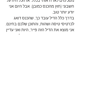
מסכימים לארח אותי בכלל. אז הכל היה על 
חשבוני (חוץ מהכנס כמובן). אבל היום אני 
יודע יותר טוב.
בדרך כלל הדיל עובד כך, שהכנס דואג 
לכרטיסי טיסה ושהות, והתוכן שלכם בחינם. 
אני מוצא את הדיל הזה פייר, היות ואני עדיין 
מעצב משחקים די אנונימי מישראל. ברם, 
בשנתיים האחרונות התחלתי להציע גם 
סדנא לכנסים (בין שעתיים לארבע שעות 
סדנא). במידה ואני מעביר גם הרצאה וגם 
סדנא, אני גובה סכום מסויים על הסדנא.
אני מקווה שבשנים הקרובות (מאוד) אוכל 
לקחת כסף משמעותי על הסדנאות שלי. 
את ההרצאות, בכנסים הגדולים לפחות,  
כנראה שעדיין אעשה בחינם. בנינו, להפוך 
את עצמך לאוטוריטה מול 1000 איש בקהל 
זה משהו שכנראה הייתי משלם עליו. זו 
הפרסומת העצמית הכי טובה שיכולה להיות.