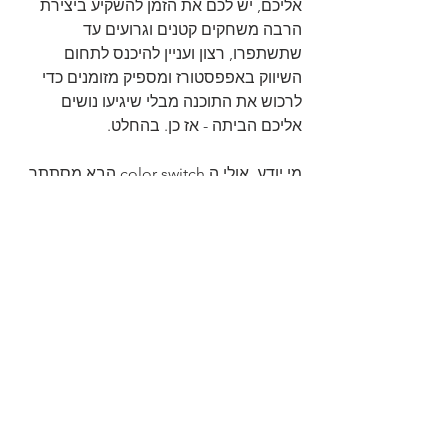
אליכם, יש לכם את הזמן להשקיע ביצירת 
הרבה משחקים קטנים וגרועים עד 
שתשתפרו, רצון ועניין להיכנס לתחום 
השיווק באפפסטורז ומספיק מזומנים כדי 
לרכוש את התוכנה מבלי שיגיעו נושים 
אליכם הביתה - אז כן. בהחלט.
מי יודע, אולי ה color switch הבא מסתתר 
בראשו או בראשה של מי מקוראיי, ורק 
מחכה לתוכנה הנכונה שתעזור לו לצאת 
החוצה.
הצג הכול
פוסטים אחרונים