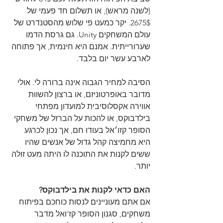
(לשנה מראש), או תשלום חד פעמי של 
2675$. יקר כמעט פי שלוש מהסטנדרט של 
עולם המשחקים Unity. גם גרסת הדמו 
שערורייתית. אמנם היא חינמית, אך פתוחה 
לארבע עשר יום בלבד.
הסיבה למחיר הגבוה אינה ברורה לי. אולי 
מדובר באופרטוניזם, או ברצון להשוות 
אווירה אקסלוסיבית למועדון מפתחי 
בילדבוקס, או להכות על הברזל של משחקי 
הסופר קזו׳אל בעודו חם, אך נכון לכרגע 
היא מחמיצה קהל גדול של אנשים שהיו 
ששים לקנות את התוכנה לו היתה מעט זולה 
יותר.
האם כדאי לקנות את בילדבוקס?
אם אתם מעוניינים לנסות כוחכם בפיתוח 
משחקים, סגנון הסופר קז'ואל מדבר 