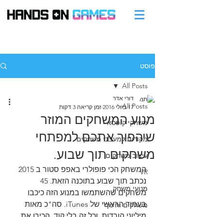
פוסט
All Posts
דורי אדר
All Posts
17 ביולי 2016
זמן קריאה 3 דקות
מנוע המשחקים המוזר
משחקי קופסא
שיהפוך אתכם למפתחי
מקורות למעצבי משחקים
משחקים תוך שבוע.
עיצוב משחקים
המשחק הכי פופולרי באפפ סטור ב 2015 
VR
נכתב תוך שבוע בתוכנה הזאת. 45 
מנועי משחק
משחקים שהשתמשו במנוע הזה כיכבו 
בעמוד הראשי של iTunes. סה"כ מאות 
משחקים וחינוך
מיליוני הורדות, וכל זה בלי קוד. הכירו את 