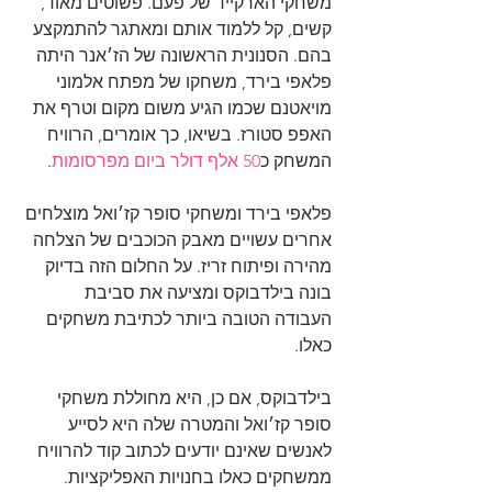
משחקי הארקייד של פעם. פשוטים מאוד, 
קשים, קל ללמוד אותם ומאתגר להתמקצע 
בהם. הסנונית הראשונה של הז׳אנר היתה 
פלאפי בירד, משחקו של מפתח אלמוני 
מויאטנם שכמו הגיע משום מקום וטרף את 
האפפ סטורז. בשיאו, כך אומרים, הרוויח 
המשחק כ
50 אלף דולר ביום מפרסומות
.
פלאפי בירד ומשחקי סופר קז׳ואל מוצלחים 
אחרים עשויים מאבק הכוכבים של הצלחה 
מהירה ופיתוח זריז. על החלום הזה בדיוק 
בונה בילדבוקס ומציעה את סביבת 
העבודה הטובה ביותר לכתיבת משחקים 
כאלו.
בילדבוקס, אם כן, היא מחוללת משחקי 
סופר קז׳ואל והמטרה שלה היא לסייע 
לאנשים שאינם יודעים לכתוב קוד להרוויח 
ממשחקים כאלו בחנויות האפליקציות.