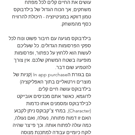
עושים את החיים קלים לכל מפתח 
משחקים, אך הכוח הגדול של בילדבוקס 
טמון דווקא במוניטיזציה - היכולת להרוויח 
כסף מהמשחק.
בילדבוקס מגיעה עם חיבור פשוט ונוח לכל 
ספקי הפרסומות הגדולים. כל שעליכם 
לעשות הוא ללחוץ על כפתור, ופרסומות 
מופיעה בשטח המשחק שלכם. אין צורך 
להטמיע שום דבר.
גם בגזרת הIn app purchase (קניות של 
מוצרים וירטאליים בתוך האפליקציה) 
בילדבוקס עושה חיים קלים.
לדוגמא, כאשר אתם מכניסים אובייקט 
לבילדבוקס ומסמנים אותו כדמות 
(Character), במחי צ׳קבוקס ניתן לקבוע 
האם זו דמות פתוחה, נעולה, ואם נעולה, 
כמה עולה לפתוח אותה. וכך פי'צר שהיה 
לוקח כיומיים עבודה למתכנת מנוסה 