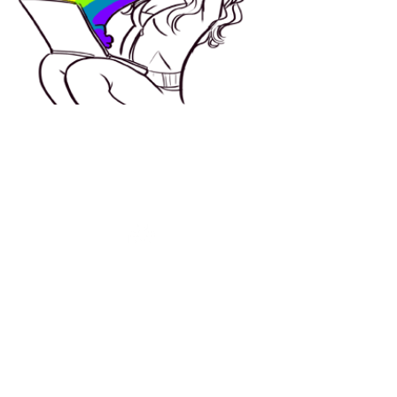
קצת עלינו
בית הספר לעיצוב משחקים הוקם בשנת 2016
ע"י דורי אדר, בעבר מנהל הקריאייטיב של חברת
המשחקים TabTale ובהווה מפיק משחקים
עצמאי, מרצה ומורה.
אנחנו מלמדים פיתוח ועיצוב משחקים דיגטליים
במנועי משחק יוניטי (Unity) וקונסטרקט, חוויית