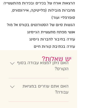
הרצאות אורח של בכירים ובכירות מהתעשייה
מחברות מובילות (פלייטיקה, איירונסורס,
סופרפליי ועוד)
הגשות סיום של הסטודנטים בקורס אל מול
אנשי מפתח מתעשיית הגיימינג
עזרה בחיבור לחברות גיימינג
עזרה בכתיבת קורות חיים
יש שאלות?
האם ניתן למצוא עבודה בסוף
הקורס?
בהחלט. בוגרים ובוגרות של
הקורס הזה עובדים היום בחברות
האם אתם עוזרים במציאת
כמו פלייטיקה, איירונסורס וחברות
עבודה?
נוספות.
כן! כבר במהלך הקורס אתם