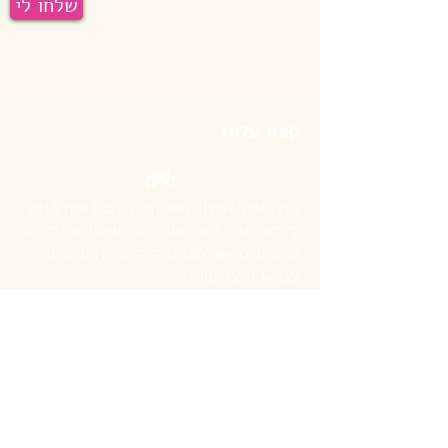
שלחו לי
קצת עלינו
בית הספר לעיצוב משחקים הוקם בשנת 2016
ע"י דורי אדר, בעבר מנהל הקריאייטיב של חברת
המשחקים TabTale ובהווה מפיק משחקים
עצמאי, מרצה ומורה.
אנחנו מלמדים פיתוח ועיצוב משחקים דיגטליים
במנועי משחק יוניטי (Unity) וקונסטרקט, חוויית
משתמש משחקית ועיצוב ופיתוח משחקי לוח.
העקרונות שלנו: כיתות קטנות, תמיכה לכל אורך
הדרך והרבה עניין וכיף תוך כדי למידה.