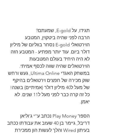
תגידו, על E-gold, שמעתם?
הרבה לפני שהיה ביטקוין, המטבע 
הוירטואלי E-gold נסחר בווליום של מיליון 
דולר ביום. עוד יותר מפתיע - המטבע הזה 
לא היה היחיד בעולם המטבעות 
הוירטואלים שהיה שווה לכסף אמיתי. 
במשחק האגדי Ultima Online, געש ורחש 
שוק מכירה של חפצים וירטואלים בהיקף 
של מעל ל40 מיליון דולר (אמיתיים) בשנה!
כל זה קרה כבר לפני מעל ל11 שנים. לא 
יאמן.
הספר Play Money נכתב ע"י ג'וליאן 
דריבל, גיימר בן 40 שעזב את עבודתו ככתב 
בעיתון Wired והלך לעשות הון ממכירת 