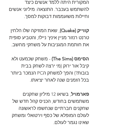
המקורית היתה ללמד אנשים כיצד 
להשתמש בעכבר. התוצאה: מיליוני אנשים 
וחיילות משועממות דבוקות למסך.
קווייק (Quake)
, שאת המוזיקה שלו הלחין 
טרנט רנזור מניין אינץ' ניילז, והטביע סופית 
את חותמת המגניבות על משחקי מחשב.
הסימס (The Sims)
 - משחק שכמעט ולא 
קיבל אור ירוק (מי ירצה לשחק בבית 
בובות?) והפך למשחק הPC הנמכר ביותר 
בכל הזמנים שנה לאחר יציאתו.
פארמויל
, בשיאו 12 מיליון שחקנים 
משתמשים בחודש, הכניס קהל חדש של 
שחקנים חברתיים שנחשפו לראשונה 
לעולם המופלא של כסף וירטואלי ומשחק 
שאינו נגמר לעולם.