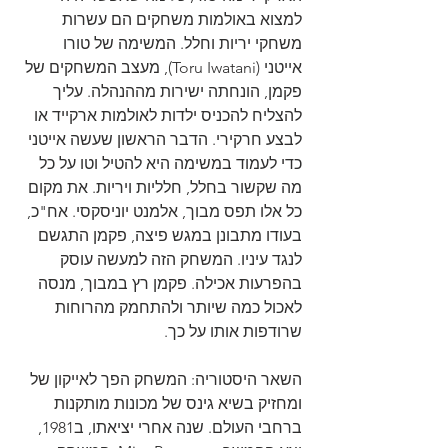
למצוא באולמות משחקים הם עשרות 
משחקי יריות וחלל. המשימה של טורו 
אייטני (Toru Iwatani), מעצב המשחקים של 
פקמן, הונחתה ישירות מההנהלה. עליך 
להצליח להכניס ילדות לאולמות ארקייד או 
לבצע חרקירי. הדבר הראשון שעשה אייטני 
כדי לעמוד במשימה היא להטיל וטו על כל 
מה שקשור בחלל, חלליות ויריות. את מקום 
כל אלו תפס מבוך, אלמנט יוניסקסי. אח"כ, 
בעודו מתבונן במגש פיצה, פקמן התגשם 
לנגד עיניו. המשחק הזה למעשה עוסק 
בהפרעות אכילה. פקמן רץ במבוך, מנסה 
לאכול כמה שיותר ולהתחמק מהרוחות 
שרודפות אותו על כך.
השאר היסטוריה: המשחק הפך לאייקון של 
ומחזיק בשיא גינס של מכונות מותקנות 
ברחבי העולם. שנה אחרי יציאתו, ב1981, 