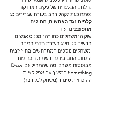
נחלתם הבלעדית של גיקים הארדקור, 
נפתח כעת לקהל רחב בעזרת שגרירים כגון 
קלפים נגד האנושות
, 
חתולים 
מתפוצצים
 ועוד.
שוק ה"משחקים כחווייה" מכניס אנשים 
חדשים לגיימינג בעזרת חדרי בריחה 
ומשחקים נוספים המתרחשים מחוץ לבית.
התחום החם ביותר: רשתות חברתיות 
מבוססות משחק. מה שהתחיל עם 
Draw 
Something
 המשיך עם אפליקציית 
ההיכרויות 
טינדר
 (משחק לכל דבר) 
ולאחרונה 
TBH
, משחק בסגנון חבילה 
עוברת, שנמכר לפייסבוק לאחר חודשיים 
בלבד מיום השקתו.
עדיין יש מקום להכניס עוד אנשים לגיימינג! 
יש הרבה הזדמנויות לפנינו.