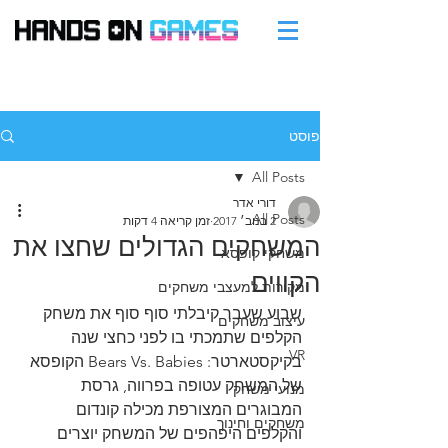
פוסט
All Posts
דורי אדר
All Posts
2 בנוב׳ 2017
זמן קריאה 4 דקות
המשחקים הגדולים שחצו את
משחקי קופסא
הקווים
מקורות למעצבי משחקים
שבוע שעבר קיבלתי סוף סוף את משחק 
עיצוב משחקים
הקלפים שתמכתי בו לפני כחצי שנה 
VR
בקיקסטארטר: Bears Vs. Babies הקופסא 
של המשחק עטופה בפרווה, גרסת 
מנועי משחק
המבוגרים המצורפת מכילה קונדום 
משחקים וחינוך
והקלפים היפהפים של המשחק יוצרים 