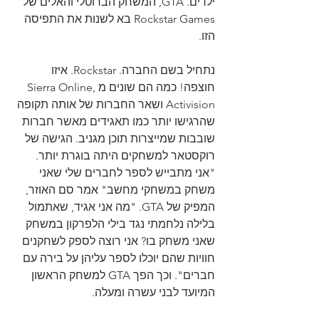
ילדים. GTA, המשחק הברוטלי והאלים של 
Rockstar Games בא לשנות את התפיסה 
הזו.
נתחיל בשם החברה. Rockstar. איזו 
חוצפה! כמה הם שונים מSierra Online, 
Activision ושאר החברות של אותה תקופה 
שהרגישו יותר כמו תאגידים מאשר חברות 
שובבות שמייצרות תוכן מגניב. הגישה של 
רוקסטאר למשחקים היתה בוגרת יותר. 
"אני מתבייש לספר לחברים שלי שאני 
משחק במשחקי מחשב" אמר סם האוזר, 
המפיק של GTA. "מה אני אגיד, שאתמול 
בלילה נלחמתי נגד בילי הלפרקון במשחק 
שאני משחק בו? אני רוצה לספק לשחקנים 
חוויות שהם יוכלו לספר עליהן על בירה עם 
חברים". וכך הפך GTA למשחק הראשון 
המיועד לבני עשרה ומעלה.