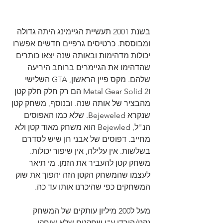
בשנת 2001 תעשיית הגיימינג היתה גדולה 
ומבוססת. כרטיסים גרפיים חדשים אפשרו 
יכולות מדהימות ובאותה שנה יצאו כותרים 
שהדהימו את הגיימרים ברוחב היריעה 
שלהם. מקס פיין הראשון, GTA השלישי 
וMetal Gear Solid 2 הם רק חלק חלק קטן 
מהבציר של אותה שנה. ובנוסף, משחק קטן 
שנקרא Bejeweled. שלא כמו האפוסים 
הנ"ל, Bejewled הוא משחק מאוד קטן ולא 
מחייב. דפוסים של אבני חן שיש לסדרם 
בשלשות. אין עלילה, אין שיפור יכולות. 
משחק קטן להעביר את הזמן. מי תיאר 
לעצמו שהמשחק הקטן הזה יהפוך את שוק 
המשחקים כפי שהיכרנו אותו עד כה.
מעל ל200 מיליון עותקים של המשחק 
נקנו/הורדו ע"י שחקנים שלא שיחקו 