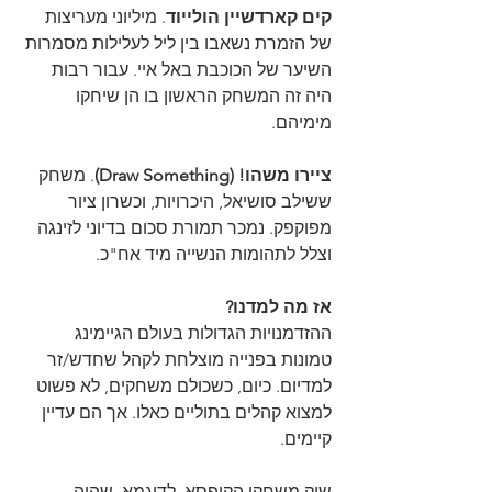
קים קארדשיין הולייוד
. מיליוני מעריצות 
של הזמרת נשאבו בין ליל לעלילות מסמרות 
השיער של הכוכבת באל איי. עבור רבות 
היה זה המשחק הראשון בו הן שיחקו 
מימיהם.
ציירו משהו! (Draw Something)
. משחק 
ששילב סושיאל, היכרויות, וכשרון ציור 
מפוקפק. נמכר תמורת סכום בדיוני לזינגה 
וצלל לתהומות הנשייה מיד אח"כ.
אז מה למדנו?
ההזדמנויות הגדולות בעולם הגיימינג 
טמונות בפנייה מוצלחת לקהל שחדש/זר 
למדיום. כיום, כשכולם משחקים, לא פשוט 
למצוא קהלים בתוליים כאלו. אך הם עדיין 
קיימים.
שוק משחקי הקופסא, לדוגמא, שהיה 