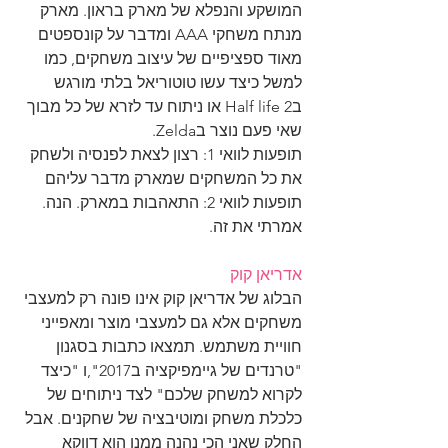
המושקע והנפלא של מארק בראון. מארק 
מנתח משחקי AAA ומדבר על קונספטים 
מאוד ספציפיים של עיצוב משחקים, כמו 
למשל כיצד עשו טוטוריאל בלתי מורגש 
בHalf life 2 או ניתוח עד לזרא של כל מבוך 
שאי פעם נוצר בZelda.
תופעות לוואי 1: רצון לצאת לפנסיה ולשחק 
את כל המשחקים שמארק מדבר עליהם
תופעות לוואי 2: התאהבות במארק. הנה. 
אמרתי את זה.
אדריאן קוק
הבלוג של אדריאן קוק אינו פונה רק למעצבי 
משחקים אלא גם למעצבי מוצר ומאפייני 
חוויית משתמש. תמצאו כתבות בסגנון 
"טרנדים של גיימפיקציה ב2017",ו "כיצד 
לקרוא למשחק שלכם" לצד ניתוחים של 
כלכלת משחק ומוטיבציה של שחקנים. אבל 
החלק שאני הכי נהנה ממנו הוא דווקא 