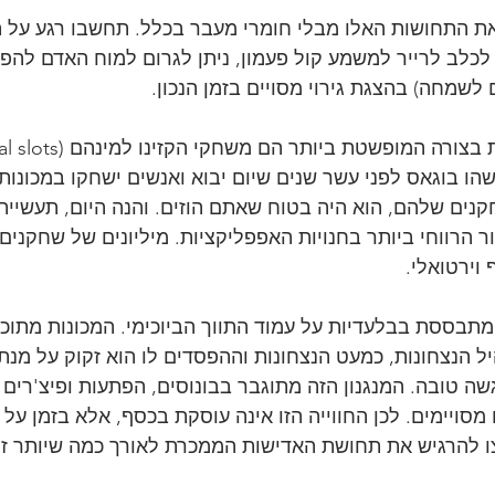
ת התחושות האלו מבלי חומרי מעבר בכלל. תחשבו רגע על 
 לכלב לרייר למשמע קול פעמון, ניתן לגרום למוח האדם להפר
 לשמחה) בהצגת גירוי מסויים בזמן הנכון.
ה המופשטת ביותר הם משחקי הקזינו למינהם (Social slots).
הו בוגאס לפני עשר שנים שיום יבוא ואנשים ישחקו במכונות
ה הסקטור הרווחי ביותר בחנויות האפפליקציות. מיליונים של שחקנ
וירטואלי.
מתבססת בבלעדיות על עמוד התווך הביוכימי. המכונות מתוכנ
 הנצחונות, כמעט הנצחונות וההפסדים לו הוא זקוק על מנת 
שה טובה. המנגנון הזה מתוגבר בבונוסים, הפתעות ופיצ'רים 
געים מסויימים. לכן החווייה הזו אינה עוסקת בכסף, אלא בזמן על 
ו להרגיש את תחושת האדישות הממכרת לאורך כמה שיותר זמ