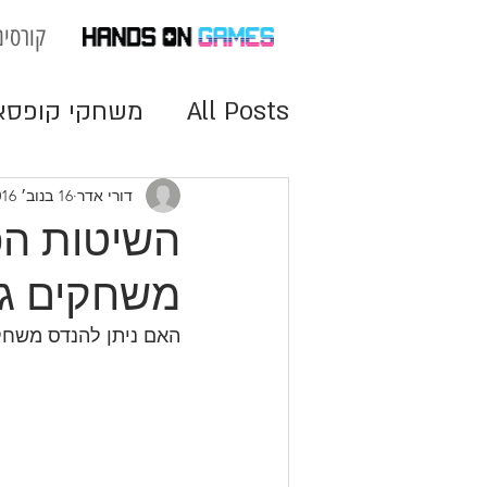
קורסים
All Posts
משחקי קופסא
מנועי משחק
משחקים 
דורי אדר
16 בנוב׳ 2016
השיטות הפס
משחקים גו
האם ניתן להנדס משחק