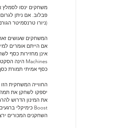
משחקים ינסו לסמלץ א
פבלוב. אם ניתן לגרום
(ניורו טרנסמיטר הגורם
המשחקים שעושים זאת בצור
אם הייתם אומרים למיש
Machines הינ
כסף אמיתי תמורת כסף 
החווייה המשחקית הזו 
יספקו לשחקן את תמהיל
את המינון הדרוש להרג
Boost כימיקלי בר
השחקנים המכורים ירצ