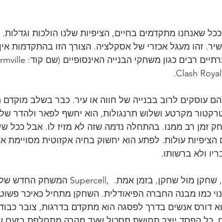
ככל שאנחנו מתקדמים בחיים, הציפיות שלנו הולכות וגדלות. 
שיר. זהו מעגל אכזרי של אסקלציה. הצורך הזו בהתקדמות אין 
Farmville למינהם עוסקים לרוב בבנייה של חווה או עיר. כבר בשלב מוק
קטור מקרטע ושלוש תרנגולות, הוא יחשף לפאר ולהדר של 
 זמן רב ממנו. בהתחלה נדמה שזה לא מזיז לו. אבל ככל ש
ם הציפיות עולות. לפתע הוא יחשוק בחיה אקזוטית מסויימת או
יו ולא ברשותו.
י כמו מבנה החברה הפיאודלית. השחקן מתחיל כאיכר פשוט 
וא דורס אנשים בדרך לפסגה הוא מתקדם בדרגות, צובר כבוד ו
תח. כל הפסד יוצר תחושת תסכול שעד מהרה מתחלפת בזעם 