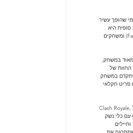
מי שהופך עשיר 
סופית היא 
הדלק של משחקים חברתיים רבים כגון משחקי הבנייה האינסופיים (שם קוד: Farmville) ומשחקים 
דם מאוד במשחק, 
החוות של 
יתקדם במשחק 
 פריט חקלאי 
Clash Royale, המשחק החדש של Supercell, הוא משחק אסטרטגיה, שחקן מול שחקן, בזמן אמת. 
עם כלי נשק 
חיילים 
שמתרגם את 