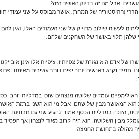
ושרים. אבל מה זה בדיוק האושר הזה? 
הררי (ההיסטוריה של המחר), אושר מבוסס על שני עמודי תווך:
חים לעשות שילוב מדוייק של שני העמודים האלו, ואין להם 
 שלהן תלוי באושר של השחקנים שלהם.
רו של אדם הוא נגזרת של צפיותיו. ציפיות אלו אינן אובייקטי
ו, תמיד נקנא באנשים יותר יפים ויותר עשירים מאיתנו. פרופס
:
אולימפיים עומדים שלושה מנצחים שזכו במדליות: זהב, כסף,
הוא המאושר מבין שלושתם. אבל מי הוא השני ברמת האושר 
בית, הזוכה במדליית הכסף אמור להגיע שני גם מבחינת האו
מלל מבין השלושה. הוא היה קרוב מאוד לנצחון אך הפסיד ב
ה מהולה בתחושת החמצה.