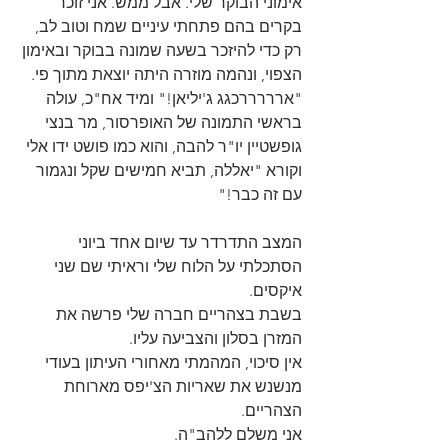
אימוני הבוקר שלי. אבל ממש. אני זוכר 
בקרים בהם פתחתי עיניים שמח וטוב לב, 
רק כדי להיזכר בשעה שמונה בבוקר ובאימון 
הצפוי, ונהמה מוזרה היתה יוצאת מתוך פי. 
"ארררררכגג ג'יליאן!" ומיד אח"כ, עולה 
בראשי התמונה של האופרסור, מר בנצי 
גופשטיין יו"ר להבה, והוא כמו פושט ידו אלי 
וקורא "יאללה, תביא חמישים שקל ונגמור 
עם זה כבר!"
המצב התדרדר עד שיום אחד ביוני 
הסתכלתי על הלוח שלי וראיתי שם שני 
איקסים.
בשבת בצהריים חברה שלי פרשה את 
המזרן בסלון והצביעה עליו.
אין סיכוי, המהמתי מאחורי העיתון בעודי 
מנשנש את שאריות הצ'יפס מארוחת 
הצהריים.
אני משלם ללהב"ה.