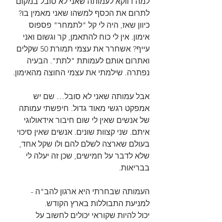
למה דווקא לעמותה שאני לא סובל במקום 
לתרום את הכסף למשהו שאני מאמין בו?
כיוון שאז, היה לי קל "לתמחר" פספוס 
אימון. אין לי כוח להתאמן, קר וגשום ואני 
עייף? אשחרר את עצמי תמורת 50 שקלים 
ואתרום אותם לעמותת "לתת". הבעיה 
נפתרה. שילמתי את עצמי החוצה מהאימון.
אבל עמותה שאני לא סובל… שם יש 
אמפקט רגשי מאוד גדול. חיפשתי עמותה 
של אנשים שאין לי שום חיבור אידאולוגי 
איתם. שני קצוות שונים. אנשים שאין סיכוי 
בעולם שארצה לשלם להם ולו שקל אחד, 
שלא לדבר על חמישים, שכן זה יעלה לי 
בבריאות. 
העמותה שבחרתי היא ארגון להב"ה - 
למניעת התבוללות בארץ הקודש.
יכול להיות שקוראי יכולים לחשוב על 