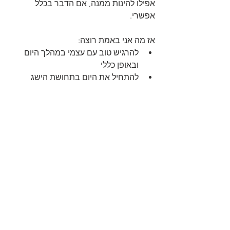
אפילו להינות ממנה, אם הדבר בכלל 
אפשרי.
אז מה אני באמת רוצה:
להרגיש טוב עם עצמי במהלך היום 
ובאופן כללי
להתחיל את היום בתחושת הישג
להתמיד במשהו, גם אם אני לא אוהב 
לעשות אותו
לקח לי זמן להבין את המוטיבציה שלי ואני 
חוזר עליה כמנטרה כל פעם שאני חוזר 
מהגן ולא בא לי להתאמן. ״תתמיד. מה זה 
20 דקות של סבל תמורת תחושת הישג?״
בנוסף לחידוד המוטיבציה, שיפרתי את 
ההרגל עצמו עפ״י מודל שלושת השלבים 
שציינתי קודם.
סימן