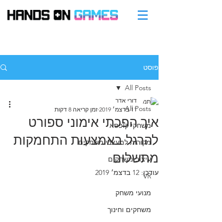
פוסט
All Posts
דורי אדר
All Posts
11 בדצמ׳ 2019
זמן קריאה 8 דקות
איך הפכתי אימוני ספורט
משחקי קופסא
להרגל באמצעות התחמקות
מקורות למעצבי משחקים
מתשלום
עיצוב משחקים
עודכן:
12 בדצמ׳ 2019
VR
מנועי משחק
משחקים וחינוך