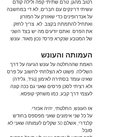
רטוב מהגן, טרם שתיתי קפה ולילה קודם 
עשיתי דרינקים עם חברים, לא די במחשבה 
על אנדרופינים כדי שאזרק על המזרון 
ואתחיל להתמתח בקצב. לא. צריך לחזק 
את הפרס. ואתם יודעים מה יש בצד השני 
של המטבע שנקרא פרס? נכון מאוד. עונש.
העמותה והעונש
האמת שההחלטה על עונש הגיעה על דרך 
השלילה. פשוט לא הצלחתי לחשוב על פרס 
שאינו עומד בסתירה לאימון (נגיד, גלידה) 
ולא רציתי לסכן פרסים שאני גם ככה קונה 
לעצמי דרך קבע, כמו משחקי קופסא. 
אז העונש, החלטתי, יהיה אכזרי.
על כל שני אימונים שאני מפספס בחודש 
קלנדרי, אשלם 50 שקלים לעמותה שאני לא 
סובל.